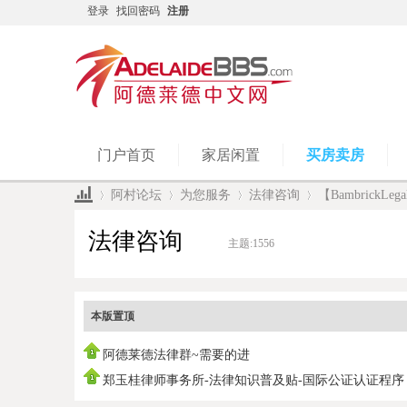
登录
找回密码
注册
门户首页
家居闲置
买房卖房
阿村论坛
为您服务
法律咨询
【Bambrick
法律咨询
主题:
1556
»
›
›
›
本版置顶
阿德莱德法律群~需要的进
郑玉桂律师事务所-法律知识普及贴-国际公证认证程序