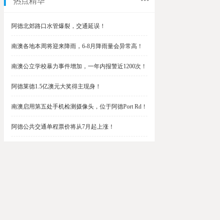
热点精华
阿德北郊路口水管爆裂，交通延误！
南澳各地本周将迎来降雨，6-8月降雨量会异常高！
南澳公立学校暴力事件增加，一年内报警近1200次！
阿德莱德1.5亿澳元大奖得主现身！
南澳启用第五处手机检测摄像头，位于阿德Port Rd！
阿德公共交通单程票价将从7月起上涨！
阿德最便宜私校之一将升级改造，新增150名学生！
$1.5亿彩票中奖者在南澳，快看看是你吗？
南澳Outer Harbor和Gawler铁路线将在周末关闭！
阿德Unley Shopping Centre周二将提供免费汉堡！