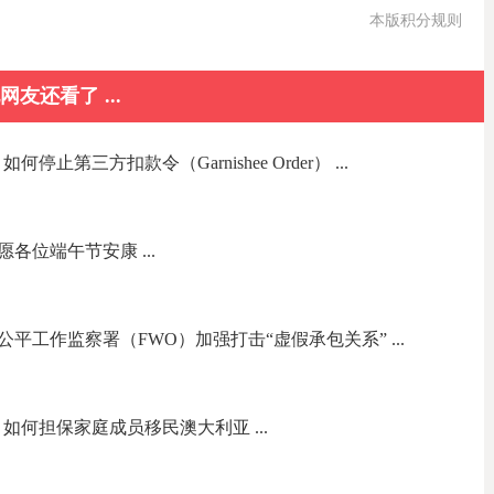
本版积分规则
网友还看了 ...
】如何停止第三方扣款令（Garnishee Order） ...
各位端午节安康 ...
平工作监察署（FWO）加强打击“虚假承包关系” ...
律专栏】如何担保家庭成员移民澳大利亚 ...