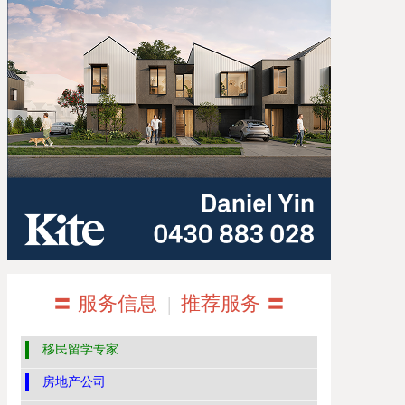
〓 服务信息
|
推荐服务 〓
移民留学专家
房地产公司