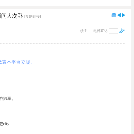
两间大次卧
[复制链接]
楼主
电梯直达
代表本平台立场。
，卫浴独享。
ity