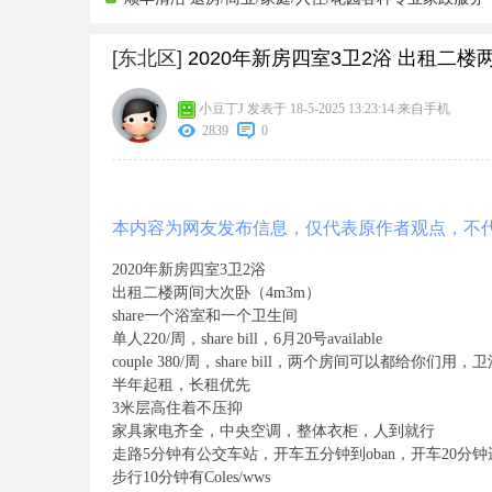
[东北区]
2020年新房四室3卫2浴 出租二楼
小豆丁J
发表于 18-5-2025 13:23:14
来自手机
2839
0
本内容为网友发布信息，仅代表原作者观点，不
2020年新房四室3卫2浴
出租二楼两间大次卧（4m3m）
share一个浴室和一个卫生间
单人220/周，share bill，6月20号available
couple 380/周，share bill，两个房间可以都给你们用
半年起租，长租优先
3米层高住着不压抑
家具家电齐全，中央空调，整体衣柜，人到就行
走路5分钟有公交车站，开车五分钟到oban，开车20分钟进c
步行10分钟有Coles/wws