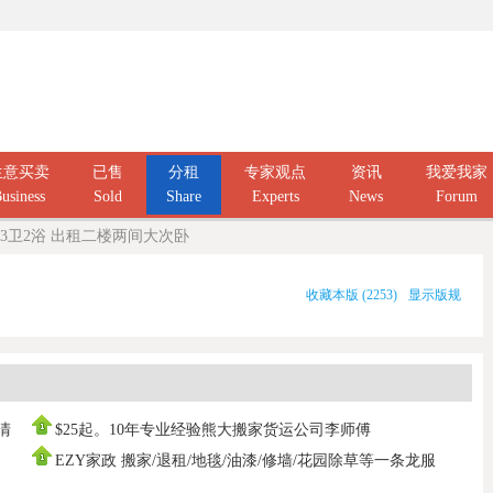
生意买卖
已售
分租
专家观点
资讯
我爱我家
usiness
Sold
Share
Experts
News
Forum
室3卫2浴 出租二楼两间大次卧
收藏本版
(
2253
)
显示版规
庭清
$25起。10年专业经验熊大搬家货运公司李师傅
0437666808，寄存打
EZY家政 搬家/退租/地毯/油漆/修墙/花园除草等一条龙服
务100%拿