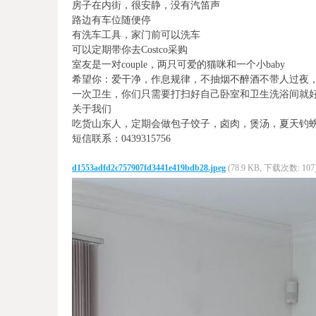
房子在内街，很安静，没有汽笛声
路边有车位随便停
有洗车工具，家门前可以洗车
可以定期带你去Costco采购
室友是一对couple，两只可爱的猫咪和一个小baby
希望你：爱干净，作息规律，不抽烟不醉酒不带人过夜，
一次卫生，你们只需要打扫好自己卧室和卫生洗浴间就
关于我们
吃货山东人，定期会做包子饺子，卤肉，煲汤，夏天钓
短信联系：0439315756
d1553adfd2c757907fd3441e419bdb28.jpeg
(78.9 KB, 下载次数: 107