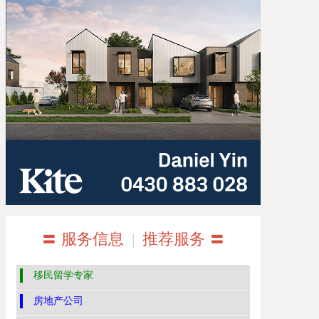
〓 服务信息
|
推荐服务 〓
移民留学专家
房地产公司