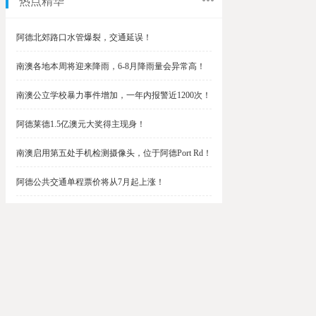
热点精华
阿德北郊路口水管爆裂，交通延误！
南澳各地本周将迎来降雨，6-8月降雨量会异常高！
南澳公立学校暴力事件增加，一年内报警近1200次！
阿德莱德1.5亿澳元大奖得主现身！
南澳启用第五处手机检测摄像头，位于阿德Port Rd！
阿德公共交通单程票价将从7月起上涨！
阿德最便宜私校之一将升级改造，新增150名学生！
$1.5亿彩票中奖者在南澳，快看看是你吗？
南澳Outer Harbor和Gawler铁路线将在周末关闭！
阿德Unley Shopping Centre周二将提供免费汉堡！