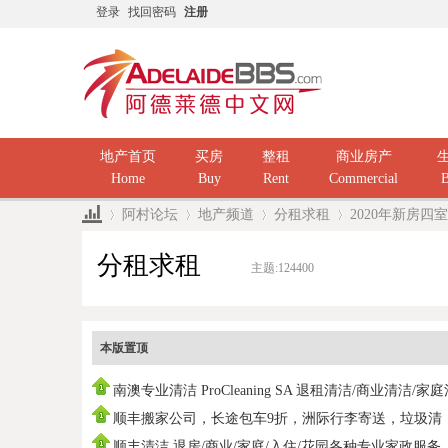
登录
找回密码
注册
地产首页
买房
整租
商业房产
Home
Buy
Rent
Commercial
B
阿村论坛
地产频道
分租求租
2020年新房四
分租求租
主题:
124400
»
›
›
›
本版置顶
南澳专业清洁 ProCleaning SA 退租清洁/商业清洁/家
洁/ 民
顺丰搬家公司，长途包车9折，洲际行李寄送，垃圾清
运，中国海运
顺丰清洁 退房/商业/家庭/入住/花园各种专业家政服务