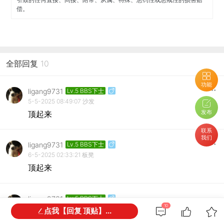
偿。
全部回复
10
功能
ligang9731
Lv.5 BBS下士
5-5-2025 08:49:07
沙发
发布
顶起来
联系
我们
ligang9731
Lv.5 BBS下士
6-5-2025 02:33:21
板凳
顶起来
ligang9731
Lv.5 BBS下士
10
9-5-2025 09:47:16
地毯
点我【回复 顶贴】...
顶起来