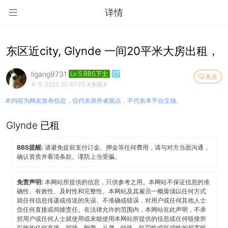
详情
东区近city, Glynde 一间20平米大房出租，
ligang9731
Lv.5 BBS下士
关注
4-5-2025 20:47:05
#东区#
本内容为网友发布信息，仅代表原作者观点，不代表本平台立场。
Glynde 已租
BBS提醒:
请避免提前支付订金、押金等任何费用，请与对方当面沟通，
确认资质并看清条款。谨防上当受骗。
免责声明:
本网站所提供的信息，只供参考之用。本网站不保证信息的准
确性、有效性、及时性和完整性。本网站及其雇员一概毋须以任何方式
就任何信息传递或传送的失误、不准确或错误，对用户或任何其他人士
负任何直接或间接责任。在法律允许的范围内，本网站在此声明，不承
担用户或任何人士就使用或未能使用本网站所提供的信息或任何链接所
引致的任何直接、间接、附带、从属、特殊、惩罚性或惩戒性的损害赔