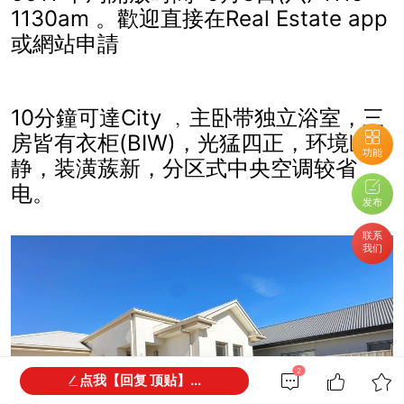
1130am 。歡迎直接在Real Estate app
或網站申請
10分鐘可達City ﹐主卧带独立浴室，三
房皆有衣柜(BIW)，光猛四正，环境幽
功能
静，装潢蔟新，分区式中央空调较省
电。
发布
联系
我们
2
点我【回复 顶贴】...