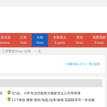
生意买卖
已售
分租
专家观点
资讯
我爱我家
usiness
Sold
Share
Experts
News
Forum
AFE 三房整套House 出租，一主
收藏本版
(
2253
)
显示版规
庭清
$25起。10年专业经验熊大搬家货运公司李师傅
0437666808，寄存打
EZY家政 搬家/退租/地毯/油漆/修墙/花园除草等一条龙服
务100%拿