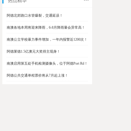
热点精华
阿德北郊路口水管爆裂，交通延误！
南澳各地本周将迎来降雨，6-8月降雨量会异常高！
南澳公立学校暴力事件增加，一年内报警近1200次！
阿德莱德1.5亿澳元大奖得主现身！
南澳启用第五处手机检测摄像头，位于阿德Port Rd！
阿德公共交通单程票价将从7月起上涨！
阿德最便宜私校之一将升级改造，新增150名学生！
$1.5亿彩票中奖者在南澳，快看看是你吗？
南澳Outer Harbor和Gawler铁路线将在周末关闭！
阿德Unley Shopping Centre周二将提供免费汉堡！