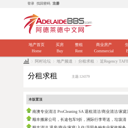
登录
找回密码
注册
地产首页
买房
整租
商业房产
Home
Buy
Rent
Commercial
B
阿村论坛
地产频道
分租求租
近Regency T
分租求租
主题:
124379
»
›
›
›
本版置顶
南澳专业清洁 ProCleaning SA 退租清洁/商业清洁/家
洁/ 民
顺丰搬家公司，长途包车9折，洲际行李寄送，垃圾清
运，中国海运
顺丰清洁 退房/商业/家庭/入住/花园各种专业家政服务