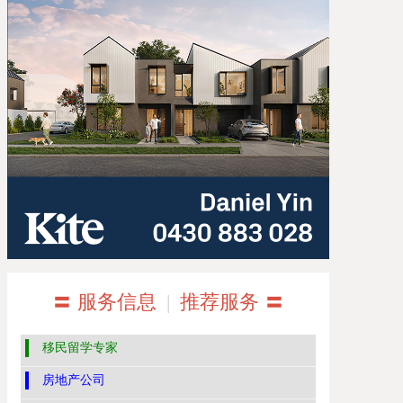
〓 服务信息
|
推荐服务 〓
移民留学专家
房地产公司