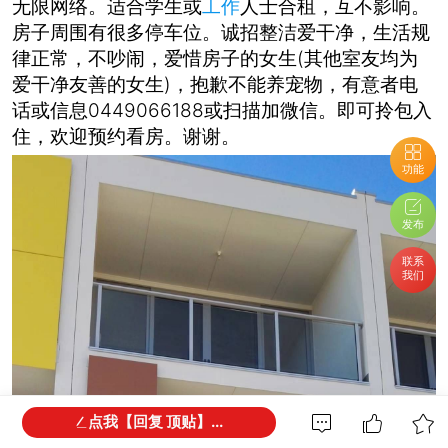
无限网络。适合学生或
工作
人士合租，互不影响。
房子周围有很多停车位。诚招整洁爱干净，生活规
(
律正常，不吵闹，爱惜房子的女生
其他室友均为
)
爱干净友善的女生
，抱歉不能养宠物，有意者电
0449066188
话或信息
或扫描加微信。即可拎包入
住，欢迎预约看房。谢谢。
功能
发布
联系
我们
点我【回复 顶贴】...