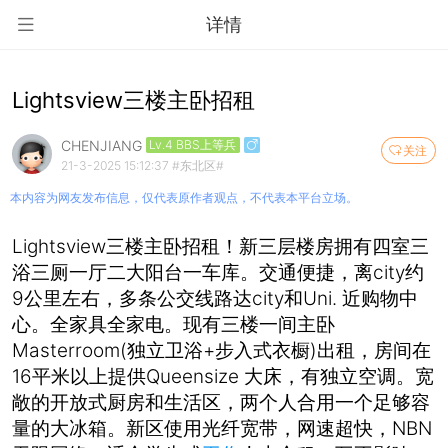
详情
Lightsview三楼主卧招租
CHENJIANG
Lv.4 BBS上等兵
关注
21-3-2025 15:12:37
#东北区#
本内容为网友发布信息，仅代表原作者观点，不代表本平台立场。
Lightsview
三楼主卧招租！新三层楼房拥有四室三
city
浴三厕一厅二大阳台一车库。交通便捷，离
约
9
city
Uni.
公里左右，多条公交线路达
和
近购物中
心。全家具全家电。现有三楼一间主卧
Masterroom(
+
)
独立卫浴
步入式衣橱
出租，房间在
16
Queensize
平米以上提供
大床，有独立空调。宽
敞的开放式厨房和生活区，两个人合用一个足够容
NBN
量的大冰箱。新区使用光纤宽带，网速超快，