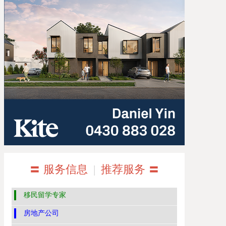
〓 服务信息
|
推荐服务 〓
移民留学专家
房地产公司