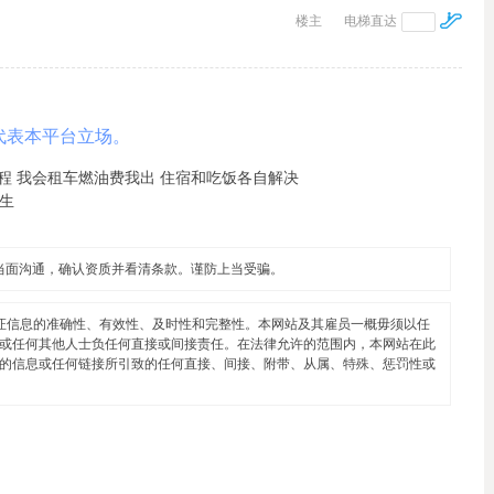
楼主
电梯直达
代表本平台立场。
天行程 我会租车燃油费我出 住宿和吃饭各自解决
学生
当面沟通，确认资质并看清条款。谨防上当受骗。
证信息的准确性、有效性、及时性和完整性。本网站及其雇员一概毋须以任
或任何其他人士负任何直接或间接责任。在法律允许的范围内，本网站在此
的信息或任何链接所引致的任何直接、间接、附带、从属、特殊、惩罚性或