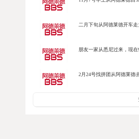
二月下旬从阿德莱德开车走大
朋友一家从悉尼过来，现在9月
2月24号找拼团从阿德莱德去