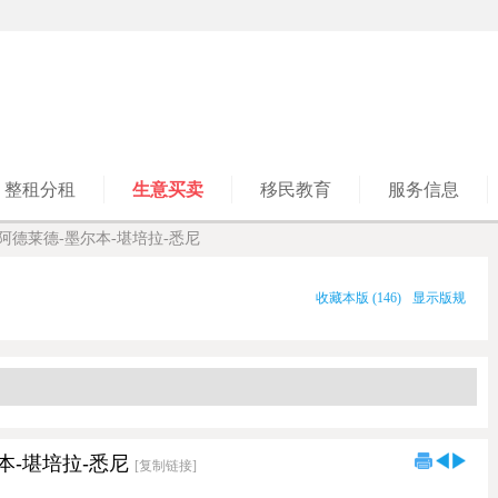
整租分租
生意买卖
移民教育
服务信息
阿德莱德-墨尔本-堪培拉-悉尼
收藏本版
(
146
)
显示版规
本-堪培拉-悉尼
[复制链接]