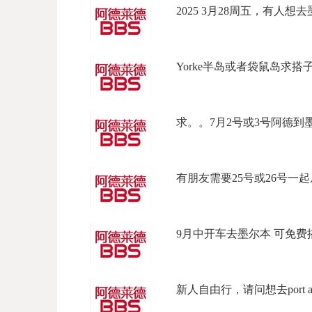
2025 3月28周五，有人想去墨
Yorke半岛或者袋鼠岛求搭子，13-
求。。7月2号或3号阿德到墨尔
有朋友需要25号或26号一起从
9月中开车去墨尔本 可免费搭一
新人自由行，请问想去port adel