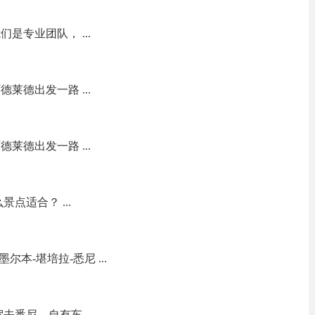
是专业团队， ...
莱德出发一路 ...
莱德出发一路 ...
点适合？ ...
尔本-堪培拉-悉尼 ...
去悉尼，自有车 ...