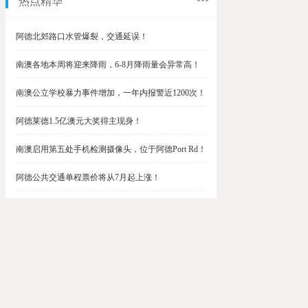
热点精华
阿德北郊路口水管爆裂，交通延误！
南澳各地本周将迎来降雨，6-8月降雨量会异常高！
南澳公立学校暴力事件增加，一年内报警近1200次！
阿德莱德1.5亿澳元大奖得主现身！
南澳启用第五处手机检测摄像头，位于阿德Port Rd！
阿德公共交通单程票价将从7月起上涨！
阿德最便宜私校之一将升级改造，新增150名学生！
$1.5亿彩票中奖者在南澳，快看看是你吗？
南澳Outer Harbor和Gawler铁路线将在周末关闭！
阿德Unley Shopping Centre周二将提供免费汉堡！