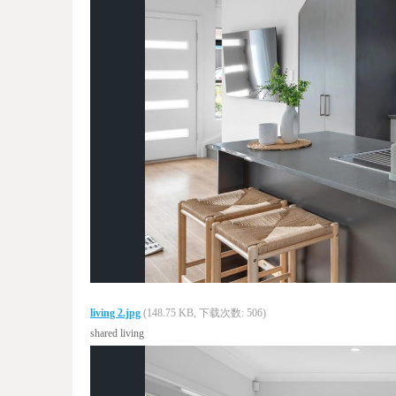
living 2.jpg
(148.75 KB, 下载次数: 506)
shared living