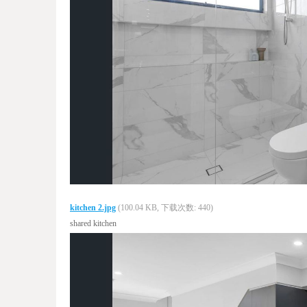
kitchen 2.jpg
(100.04 KB, 下载次数: 440)
shared kitchen