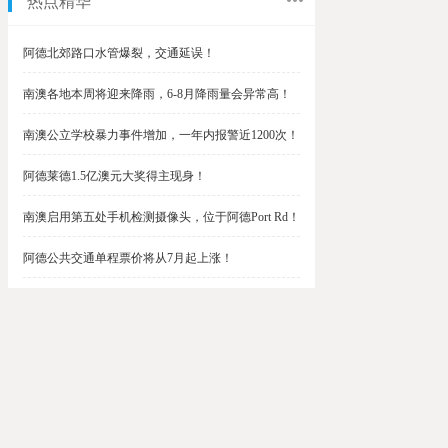
热点精华
阿德北郊路口水管爆裂，交通延误！
南澳各地本周将迎来降雨，6-8月降雨量会异常高！
南澳公立学校暴力事件增加，一年内报警近1200次！
阿德莱德1.5亿澳元大奖得主现身！
南澳启用第五处手机检测摄像头，位于阿德Port Rd！
阿德公共交通单程票价将从7月起上涨！
阿德最便宜私校之一将升级改造，新增150名学生！
$1.5亿彩票中奖者在南澳，快看看是你吗？
南澳Outer Harbor和Gawler铁路线将在周末关闭！
阿德Unley Shopping Centre周二将提供免费汉堡！