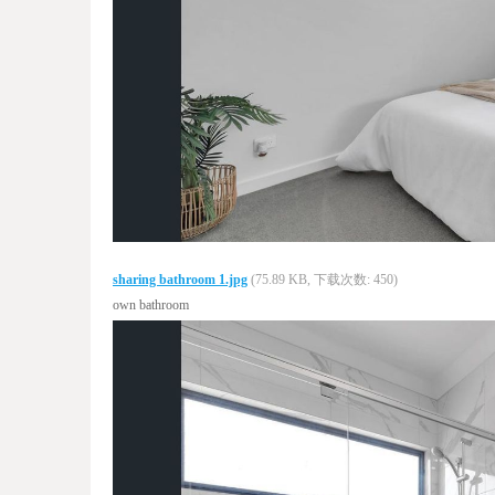
sharing bathroom 1.jpg
(75.89 KB, 下载次数: 450)
own bathroom