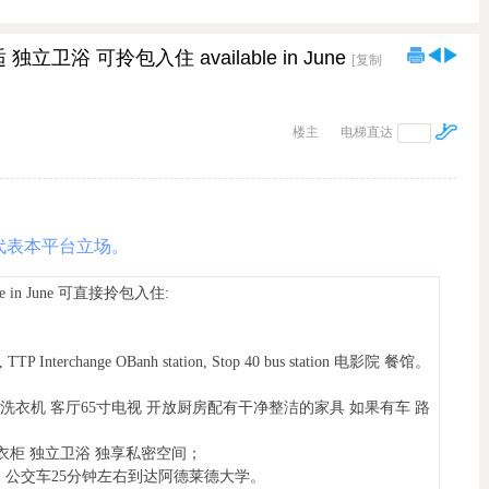
立卫浴 可拎包入住 available in June
[复制
楼主
电梯直达
代表本平台立场。
in June
可直接拎包入住
:
l, TTP Interchange OBanh station, Stop 40 bus station 电影院 餐馆。
新洗衣机 客厅65寸电视 开放厨房配有干净整洁的家具 如果有车 路
d-in衣柜 独立卫浴 独享私密空间；
站，公交车25分钟左右到达阿德莱德大学。