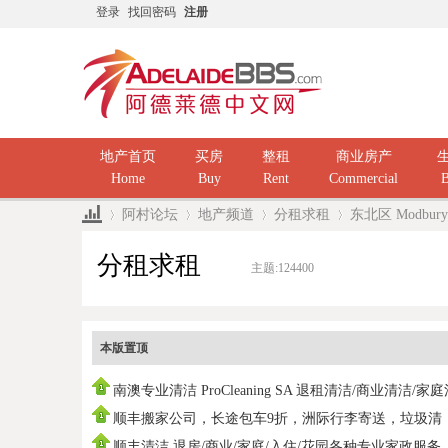
登录
找回密码
注册
地产首页
买房
整租
商业房产
Home
Buy
Rent
Commercial
B
阿村论坛
地产频道
分租求租
东北区 Modbu
分租求租
主题:
124400
»
›
›
›
本版置顶
南澳专业清洁 ProCleaning SA 退租清洁/商业清洁/家
洁/ 民
顺丰搬家公司，长途包车9折，洲际行李寄送，垃圾清
运，中国海运
顺丰清洁 退房/商业/家庭/入住/花园各种专业家政服务