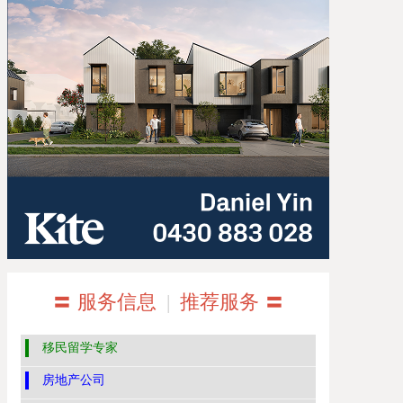
〓 服务信息
|
推荐服务 〓
移民留学专家
房地产公司