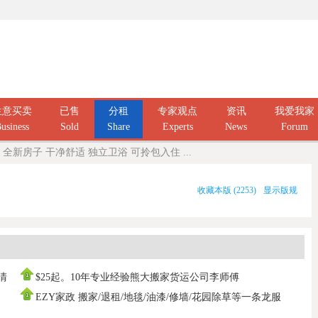
生意买卖
已售
分租
专家观点
资讯
我爱我家
usiness
Sold
Share
Experts
News
Forum
ry 全新房子 干净舒适 独立卫浴 可拎包入住 ...
收藏本版
(
2253
)
显示版规
庭清
$25起。10年专业经验熊大搬家货运公司李师傅
0437666808，寄存打
EZY家政 搬家/退租/地毯/油漆/修墙/花园除草等一条龙服
务100%拿