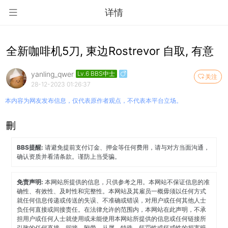
详情
全新咖啡机5刀, 東边Rostrevor 自取, 有意
yanling_qwer
Lv.6 BBS中士
关注
28-12-2023 01:26:37
本内容为网友发布信息，仅代表原作者观点，不代表本平台立场。
刪
BBS提醒:
请避免提前支付订金、押金等任何费用，请与对方当面沟通，
确认资质并看清条款。谨防上当受骗。
免责声明:
本网站所提供的信息，只供参考之用。本网站不保证信息的准
确性、有效性、及时性和完整性。本网站及其雇员一概毋须以任何方式
就任何信息传递或传送的失误、不准确或错误，对用户或任何其他人士
负任何直接或间接责任。在法律允许的范围内，本网站在此声明，不承
担用户或任何人士就使用或未能使用本网站所提供的信息或任何链接所
引致的任何直接、间接、附带、从属、特殊、惩罚性或惩戒性的损害赔