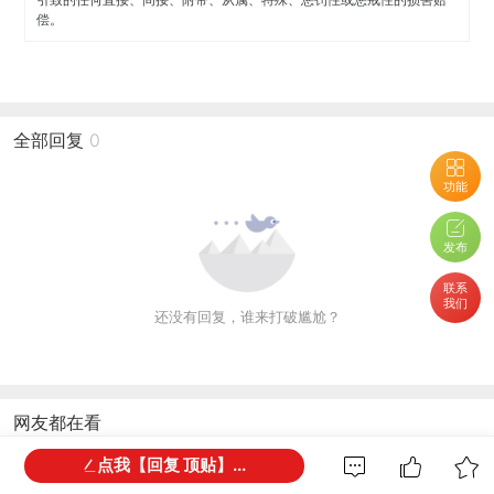
偿。
全部回复
0
功能
发布
联系
我们
还没有回复，谁来打破尴尬？
网友都在看
点我【回复 顶贴】...
家人从国内带来一些摆件 钻石. 荷花