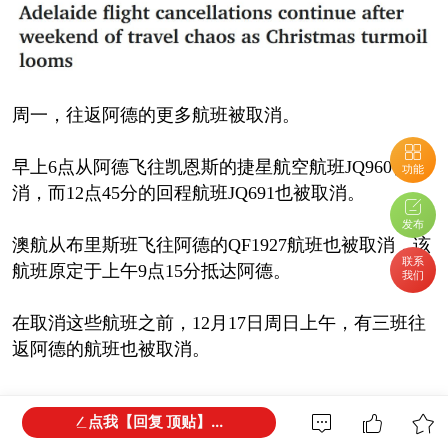
周一，往返阿德的更多航班被取消。
早上6点从阿德飞往凯恩斯的捷星航空航班JQ960被取
功能
消，而12点45分的回程航班JQ691也被取消。
发布
澳航从布里斯班飞往阿德的QF1927航班也被取消，该
联系
航班原定于上午9点15分抵达阿德。
我们
在取消这些航班之前，12月17日周日上午，有三班往
返阿德的航班也被取消。
点我【回复 顶贴】...