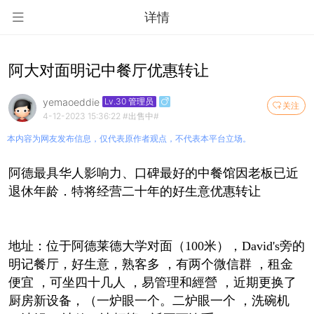
详情
阿大对面明记中餐厅优惠转让
yemaoeddie
Lv.30 管理员
关注
4-12-2023 15:36:22
#出售中#
本内容为网友发布信息，仅代表原作者观点，不代表本平台立场。
阿德最具华人影响力、口碑最好的中餐馆因老板已近
退休年龄．特将经营二十年的好生意优惠转让
地址：位于阿德莱德大学对面（100米），David's旁的
明记餐厅，好生意，熟客多 ，有两个微信群 ，租金
便宜 ，可坐四十几人 ，易管理和經營 ，近期更换了
厨房新设备，（一炉眼一个。二炉眼一个 ，洗碗机