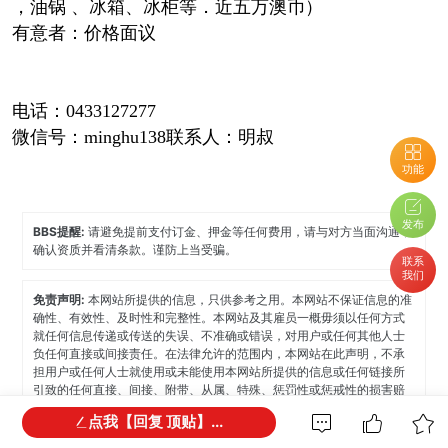
，油锅 、冰箱、冰柜等．近五万澳币）
有意者：价格面议
电话：0433127277
微信号：minghu138
联系人：明叔
功能
发布
BBS提醒:
请避免提前支付订金、押金等任何费用，请与对方当面沟通，
确认资质并看清条款。谨防上当受骗。
联系
我们
免责声明:
本网站所提供的信息，只供参考之用。本网站不保证信息的准
确性、有效性、及时性和完整性。本网站及其雇员一概毋须以任何方式
就任何信息传递或传送的失误、不准确或错误，对用户或任何其他人士
负任何直接或间接责任。在法律允许的范围内，本网站在此声明，不承
担用户或任何人士就使用或未能使用本网站所提供的信息或任何链接所
引致的任何直接、间接、附带、从属、特殊、惩罚性或惩戒性的损害赔
偿。
点我【回复 顶贴】...