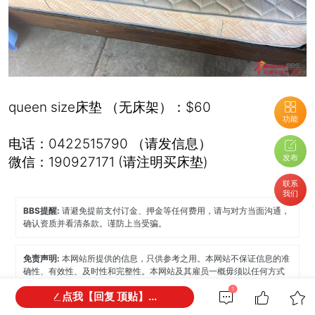
queen size床垫 （无床架）：$60
功能
电话：0422515790 （请发信息）
发布
微信：190927171 (请注明买床垫)
联系
我们
BBS提醒:
请避免提前支付订金、押金等任何费用，请与对方当面沟通，
确认资质并看清条款。谨防上当受骗。
免责声明:
本网站所提供的信息，只供参考之用。本网站不保证信息的准
确性、有效性、及时性和完整性。本网站及其雇员一概毋须以任何方式
就任何信息传递或传送的失误、不准确或错误，对用户或任何其他人士
1
点我【回复 顶贴】...
负任何直接或间接责任。在法律允许的范围内，本网站在此声明，不承
担用户或任何人士就使用或未能使用本网站所提供的信息或任何链接所