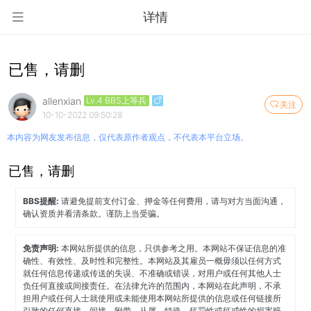
详情
已售，请删
allenxian
Lv.4 BBS上等兵
关注
10-10-2022 09:50:28
本内容为网友发布信息，仅代表原作者观点，不代表本平台立场。
已售，请删
BBS提醒:
请避免提前支付订金、押金等任何费用，请与对方当面沟通，
确认资质并看清条款。谨防上当受骗。
免责声明:
本网站所提供的信息，只供参考之用。本网站不保证信息的准
确性、有效性、及时性和完整性。本网站及其雇员一概毋须以任何方式
就任何信息传递或传送的失误、不准确或错误，对用户或任何其他人士
负任何直接或间接责任。在法律允许的范围内，本网站在此声明，不承
担用户或任何人士就使用或未能使用本网站所提供的信息或任何链接所
引致的任何直接、间接、附带、从属、特殊、惩罚性或惩戒性的损害赔