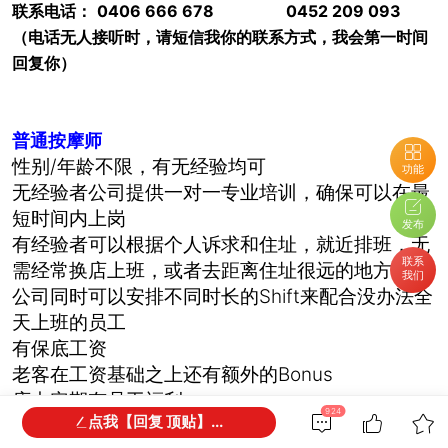
联系电话：
0
406 666 678
0452 209 093
（电话无人接听时，请短信我你的联系方式，我会第一时间
回复你）
普通按摩师
性别/年龄不限，有无经验均可
功能
无经验者公司提供一对一专业培训，确保可以在最
短时间内上岗
发布
有经验者可以根据个人诉求和住址，就近排班，无
联系
需经常换店上班，或者去距离住址很远的地方上班
我们
公司同时可以安排不同时长的Shift来配合没办法全
天上班的员工
有保底工资
老客在工资基础之上还有额外的Bonus
店内定期有员工福利
924
点我【回复 顶贴】...
店内的一切打折行为，或者积分兑换，均不会影响