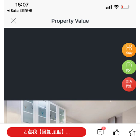
功能
发布
联系
我们
8
点我【回复 顶贴】...