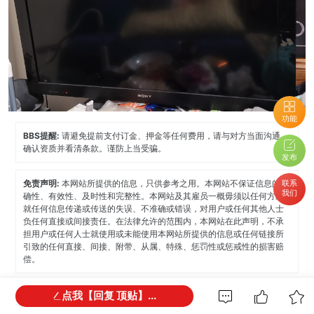
功能
BBS提醒:
请避免提前支付订金、押金等任何费用，请与对方当面沟通，
确认资质并看清条款。谨防上当受骗。
发布
免责声明:
本网站所提供的信息，只供参考之用。本网站不保证信息的准
联系
我们
确性、有效性、及时性和完整性。本网站及其雇员一概毋须以任何方式
就任何信息传递或传送的失误、不准确或错误，对用户或任何其他人士
负任何直接或间接责任。在法律允许的范围内，本网站在此声明，不承
担用户或任何人士就使用或未能使用本网站所提供的信息或任何链接所
引致的任何直接、间接、附带、从属、特殊、惩罚性或惩戒性的损害赔
偿。
点我【回复 顶贴】...