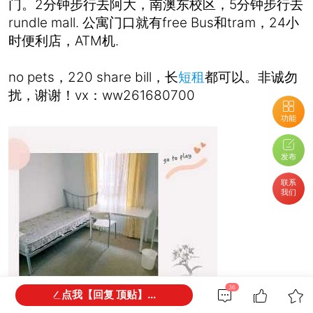
门。2分钟步行去阿大，南澳东校区，5分钟步行去
rundle mall. 公寓门口就有free Bus和tram，24小
时便利店，ATM机.
no pets，220 share bill，长
短租
都可以。非诚勿
扰，谢谢！vx：ww261680700
功能
发布
联系
我们
36
点我【回复 顶贴】...