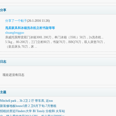
分享
分享了一个帖子
(26-1-2016 11:26)
甩卖家具和冰箱洗衣机立柜书架等等
shuangfengguo
亲戚托我帮卖双门冰箱300L 200刀，单门冰箱（350L）50刀，2x洗衣机，
5.5kg， 80-200刀，三门立柜80刀，书架70刀，BBQ70刀，双人床垫70刀，
（皇后床头 70刀，床 ...
日志
现在还没有日志
主题
Mitchell park，3b 2卫 2 厅 带车库, 近ton
新装修地板house3房 2 卫6月下旬-7月整租
招租好房近Flinders大学 和 Tonsly 分校和 火车站