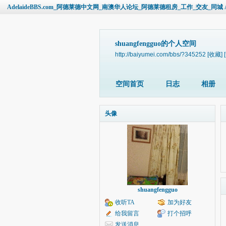
AdelaideBBS.com_阿德莱德中文网_南澳华人论坛_阿德莱德租房_工作_交友_同城 Ade
shuangfengguo的个人空间
http://baiyumei.com/bbs/?345252
[收藏]
空间首页
日志
相册
头像
shuangfengguo
收听TA
加为好友
给我留言
打个招呼
发送消息