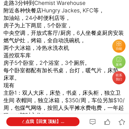
走路3分钟到Chemist Warehouse
附近各种快餐店Hungry Jackes, KFC等，
加油站，24小时便利店等，
房子为上下两层，5个卧室，
中央空调，开放式客厅/厨房，6人坐餐桌厨房安装
燃气炉灶，烤箱，全自动洗碗机，
两个大冰箱，冷热水洗衣机
功能
遥控双车库
房子5个卧室，2个浴室，3个厕所。
发布
每个卧室都配有加长书桌，台灯，暖气片，床垫，
联系
床罩。
我们
现有
主卧1：双人大床，床垫，书桌，床头柜，独立卫
生间 衣帽间，独立冰箱，$350/周，车位另加$10/
周，包煤气网络，按照人头平摊水费电费，一年起
租。（随时入住）
点我【回复 顶贴】...
联系手机：0420 702 607