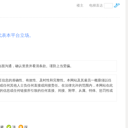
楼主
电梯直达
代表本平台立场。
当面沟通，确认资质并看清条款。谨防上当受骗。
证信息的准确性、有效性、及时性和完整性。本网站及其雇员一概毋须以任
或任何其他人士负任何直接或间接责任。在法律允许的范围内，本网站在此
的信息或任何链接所引致的任何直接、间接、附带、从属、特殊、惩罚性或
收藏
顶
踩