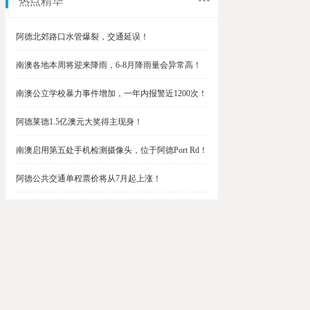
热点精华
阿德北郊路口水管爆裂，交通延误！
南澳各地本周将迎来降雨，6-8月降雨量会异常高！
南澳公立学校暴力事件增加，一年内报警近1200次！
阿德莱德1.5亿澳元大奖得主现身！
南澳启用第五处手机检测摄像头，位于阿德Port Rd！
阿德公共交通单程票价将从7月起上涨！
阿德最便宜私校之一将升级改造，新增150名学生！
$1.5亿彩票中奖者在南澳，快看看是你吗？
南澳Outer Harbor和Gawler铁路线将在周末关闭！
阿德Unley Shopping Centre周二将提供免费汉堡！