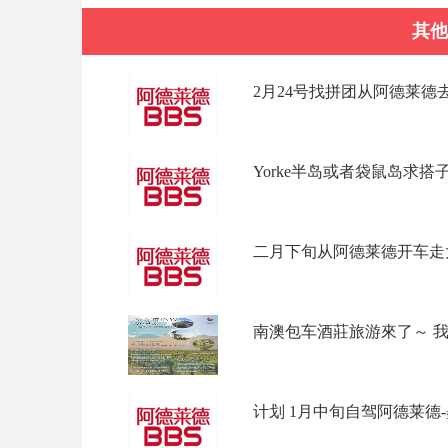
其他
2月24号找拼团从阿德莱德去
Yorke半岛或者袋鼠岛求搭子，13-
二月下旬从阿德莱德开车走大
南澳包车酒莊旅游來了～ 我们
计划 1月中旬自驾阿德莱德-墨