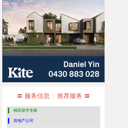
〓 服务信息
|
推荐服务 〓
移民留学专家
房地产公司