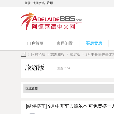
登录
找回密码
注册
门户首页
家居闲置
买房卖房
阿村论坛
志趣相投
旅游版
9月中开车去墨尔
旅游版
主题:
2654
»
›
›
›
区域置顶
[结伴搭车]
9月中开车去墨尔本 可免费搭一