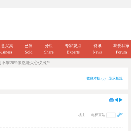
生意买卖
已售
分租
专家观点
资讯
我爱我家
usiness
Sold
Share
Experts
News
Forum
付不够20%依然能买心仪房产
收藏本版
(
3
)
显示版规
楼主
电梯直达