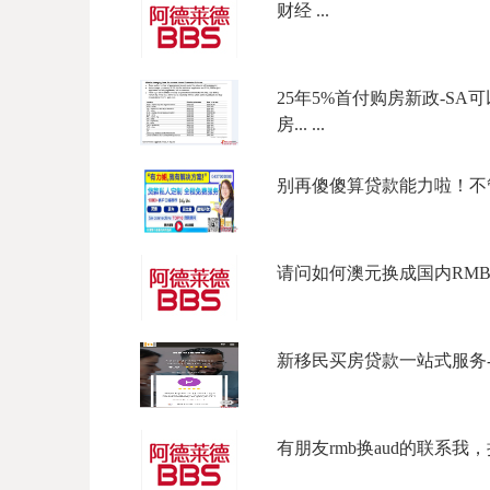
财经 ...
25年5%首付购房新政-SA可以
房... ...
别再傻傻算贷款能力啦！不管什
请问如何澳元换成国内RMB银
新移民买房贷款一站式服务- Se
有朋友rmb换aud的联系我，持