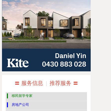
〓 服务信息
|
推荐服务 〓
移民留学专家
房地产公司