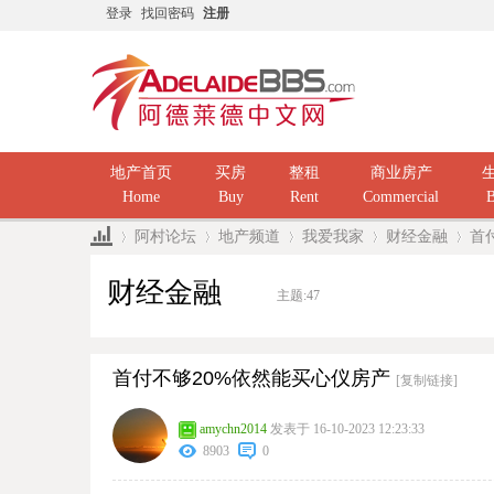
登录
找回密码
注册
地产首页
买房
整租
商业房产
Home
Buy
Rent
Commercial
B
阿村论坛
地产频道
我爱我家
财经金融
首
财经金融
主题:
47
»
›
›
›
›
首付不够20%依然能买心仪房产
[复制链接]
amychn2014
发表于 16-10-2023 12:23:33
8903
0