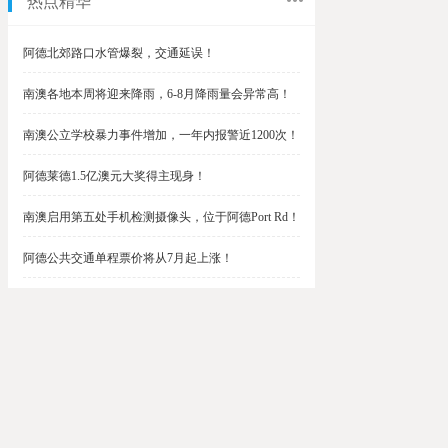
热点精华
阿德北郊路口水管爆裂，交通延误！
南澳各地本周将迎来降雨，6-8月降雨量会异常高！
南澳公立学校暴力事件增加，一年内报警近1200次！
阿德莱德1.5亿澳元大奖得主现身！
南澳启用第五处手机检测摄像头，位于阿德Port Rd！
阿德公共交通单程票价将从7月起上涨！
阿德最便宜私校之一将升级改造，新增150名学生！
$1.5亿彩票中奖者在南澳，快看看是你吗？
南澳Outer Harbor和Gawler铁路线将在周末关闭！
阿德Unley Shopping Centre周二将提供免费汉堡！