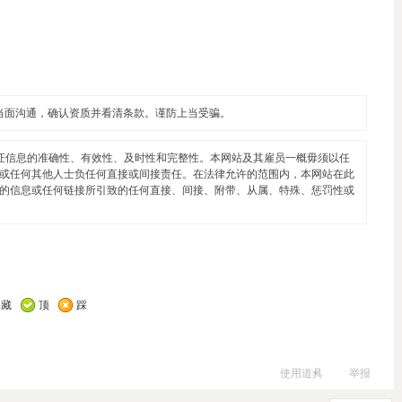
当面沟通，确认资质并看清条款。谨防上当受骗。
证信息的准确性、有效性、及时性和完整性。本网站及其雇员一概毋须以任
或任何其他人士负任何直接或间接责任。在法律允许的范围内，本网站在此
的信息或任何链接所引致的任何直接、间接、附带、从属、特殊、惩罚性或
收藏
顶
踩
使用道具
举报