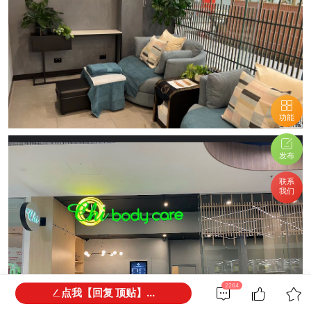
功能
发布
联系
我们
2264
点我【回复 顶贴】...