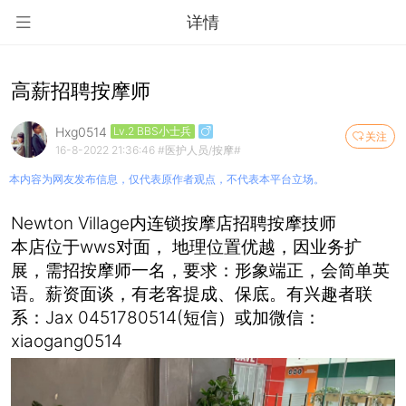
详情
高薪招聘按摩师
Hxg0514
Lv.2 BBS小士兵
关注
16-8-2022 21:36:46
#医护人员/按摩#
本内容为网友发布信息，仅代表原作者观点，不代表本平台立场。
Newton Village内连锁按摩店招聘按摩技师
本店位于wws对面， 地理位置优越，因业务扩
展，需招按摩师一名，要求：形象端正，会简单英
语。薪资面谈，有老客提成、保底。有兴趣者联
系：Jax 0451780514(短信）或加微信：
xiaogang0514