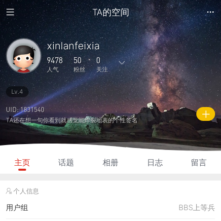
TA的空间
xinlanfeixia
9478
50
0
人气
粉丝
关注
Lv.4
22
927
0
0
0
主题
回复
日志
相册
好友
UID: 1831540
TA还在想一句你看到就感觉能炸裂地表的个性签名
50
0
0
9478
545
粉丝
关注
说说
人气
积分
主页
话题
相册
日志
留言
个人信息
用户组
BBS上等兵