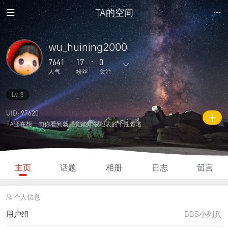
TA的空间
wu_huining2000
7641
17
0
人气
粉丝
关注
Lv.3
21
1895
0
0
0
主题
回复
日志
相册
好友
UID: 97620
TA还在想一句你看到就感觉能炸裂地表的个性签名
17
0
0
7641
435
粉丝
关注
说说
人气
积分
主页
话题
相册
日志
留言
个人信息
用户组
BBS小列兵