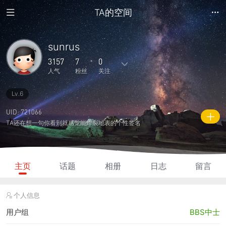
TA的空间
sunrus
3157
7
0
人气
粉丝
关注
Lv.6
148
17
0
0
0
主题
回复
日志
相册
好友
UID: 721066
TA还在想一句你看到就感觉能炸裂地表的个性签名
7
0
0
3157
2975
粉丝
关注
说说
人气
积分
主页
话题
相册
日志
留言
个人信息
用户组
BBS中士