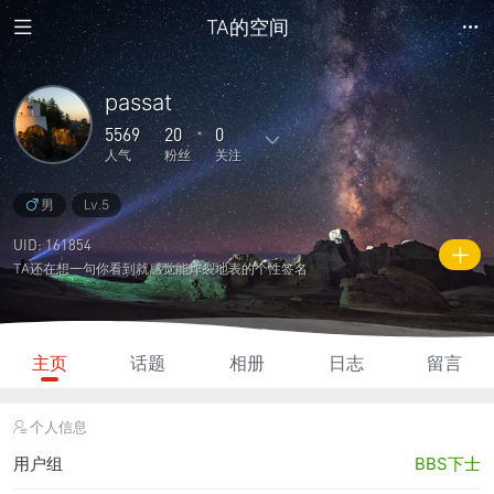
TA的空间
passat
5569
20
0
人气
粉丝
关注
男
Lv.5
81
312
0
1
1
主题
回复
日志
相册
好友
UID: 161854
TA还在想一句你看到就感觉能炸裂地表的个性签名
20
0
0
5569
1830
粉丝
关注
说说
人气
积分
主页
话题
相册
日志
留言
个人信息
用户组
BBS下士