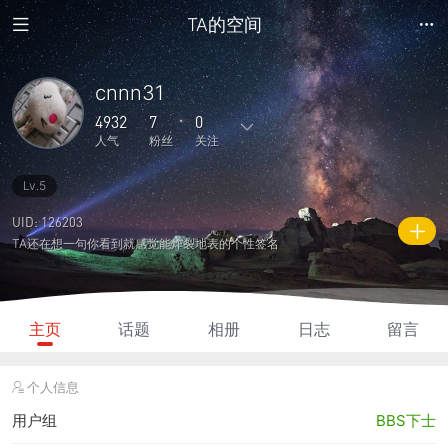
TA的空间
cnnn31
4932
7
0
人气
粉丝
关注
Lv.5
61
313
0
0
0
主题
回复
日志
相册
好友
UID: 126203
TA还在想一句你看到就感觉能炸裂地表的个性签名
7
0
0
4932
1310
粉丝
关注
说说
人气
积分
主页
话题
相册
日志
留言
个人信息
用户组
BBS下士