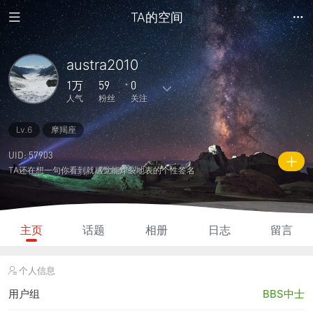
TA的空间
austra2010
1万
59
0
人气
粉丝
关注
Lv.6
摩羯座
70
1435
0
1
0
主题
回复
日志
相册
好友
UID: 57903
TA还在想一句你看到就感觉能炸裂地表的个性签名
59
0
0
1万
2125
粉丝
关注
说说
人气
积分
主页
话题
相册
日志
留言
个人信息
用户组
BBS中士