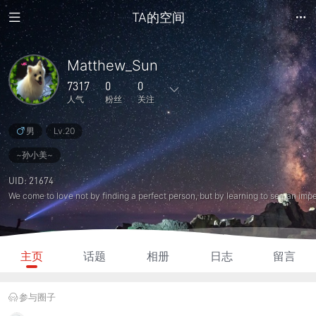
TA的空间
Matthew_Sun
7317
0
0
人气
粉丝
关注
男
Lv.20
375
9344
0
0
主题
回复
日志
相册
~孙小美~
0
0
4
7317
UID: 21674
粉丝
关注
说说
人气
主页
话题
相册
日志
留言
参与圈子