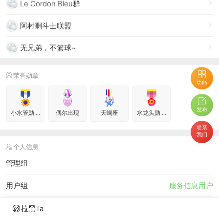
Le Cordon Bleu群
阿村剩斗士联盟
无兄弟，不篮球~
荣誉勋章
功能
发布
小水管勋 ...
偶尔出现
天蝎座
水龙头勋 ...
联系
我们
个人信息
管理组
用户组
服务信息用户
真实姓名
Matthew
拉黑Ta