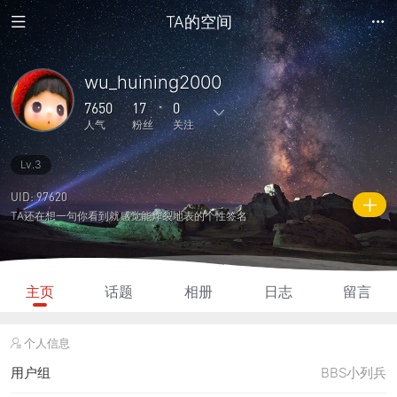
TA的空间
wu_huining2000
7650
17
0
人气
粉丝
关注
Lv.3
21
1896
0
0
0
主题
回复
日志
相册
好友
UID: 97620
TA还在想一句你看到就感觉能炸裂地表的个性签名
17
0
0
7650
435
粉丝
关注
说说
人气
积分
主页
话题
相册
日志
留言
个人信息
用户组
BBS小列兵