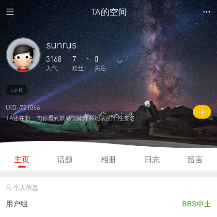
TA的空间
sunrus
3168
7
0
人气
粉丝
关注
Lv.6
148
17
0
0
0
主题
回复
日志
相册
好友
UID: 721066
TA还在想一句你看到就感觉能炸裂地表的个性签名
7
0
0
3168
2975
粉丝
关注
说说
人气
积分
主页
话题
相册
日志
留言
个人信息
用户组
BBS中士