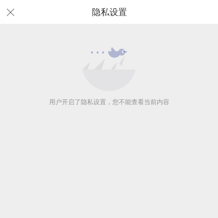
隐私设置
用户开启了隐私设置，您不能查看当前内容
用户开启了隐私设置，您不能查看当前内容