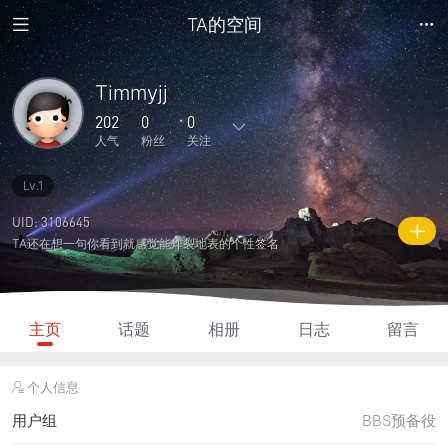
TA的空间
Timmyjj
202
0
0
人气
粉丝
关注
Lv.1
1
0
0
0
0
主题
回复
日志
相册
好友
UID: 3106645
TA还在想一句你看到就感觉能炸裂地表的个性签名
0
0
0
202
35
粉丝
关注
说说
人气
积分
主页
话题
相册
日志
留言
个人信息
用户组
BBS预备役