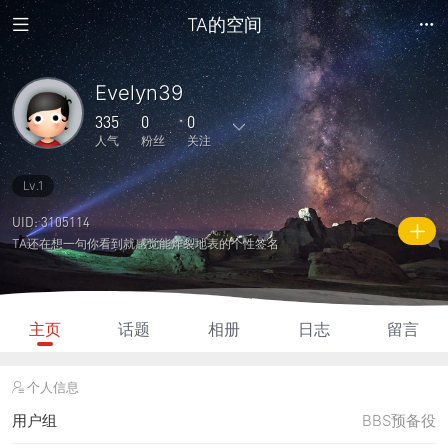
TA的空间
Evelyn39
335
0
0
人气
粉丝
关注
Lv.1
1
0
0
0
0
主题
回复
日志
相册
好友
UID: 3105114
TA还在想一句你看到就感觉能炸裂地表的个性签名
0
0
0
335
20
粉丝
关注
说说
人气
积分
主页
话题
相册
日志
留言
个人信息
用户组
BBS预备役