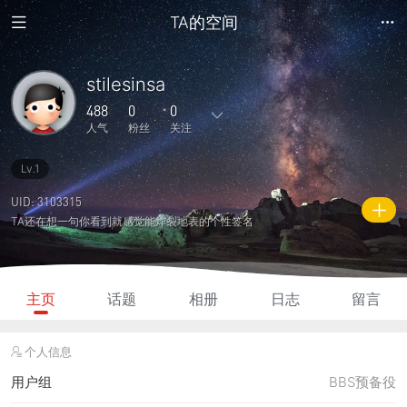
TA的空间
stilesinsa
488
0
0
人气
粉丝
关注
Lv.1
1
30
0
0
0
主题
回复
日志
相册
好友
UID: 3103315
TA还在想一句你看到就感觉能炸裂地表的个性签名
0
0
0
488
35
粉丝
关注
说说
人气
积分
主页
话题
相册
日志
留言
个人信息
用户组
BBS预备役