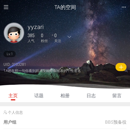
TA的空间
yyzari
385
0
0
人气
粉丝
关注
Lv.1
1
0
0
0
0
主题
回复
日志
相册
好友
UID: 3103281
TA还在想一句你看到就感觉能炸裂地表的个性签名
0
0
0
385
35
粉丝
关注
说说
人气
积分
主页
话题
相册
日志
留言
个人信息
用户组
BBS预备役