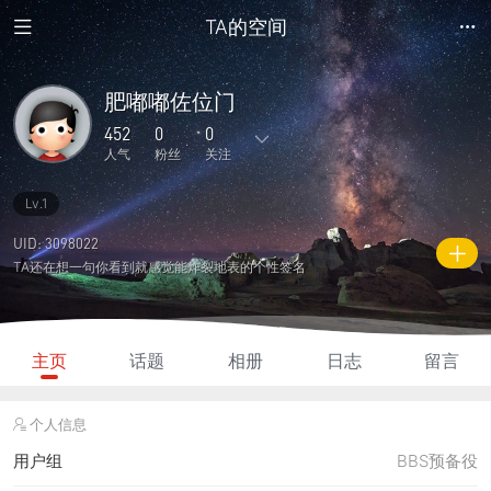
TA的空间
肥嘟嘟佐位门
452
0
0
人气
粉丝
关注
Lv.1
3
1
0
0
0
主题
回复
日志
相册
好友
UID: 3098022
TA还在想一句你看到就感觉能炸裂地表的个性签名
0
0
0
452
60
粉丝
关注
说说
人气
积分
主页
话题
相册
日志
留言
个人信息
用户组
BBS预备役