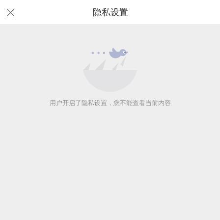
隐私设置
用户开启了隐私设置，您不能查看当前内容
用户开启了隐私设置，您不能查看当前内容