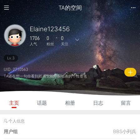
TA的空间
Elaine123456
1706
0
0
人气
粉丝
关注
Lv.3
18
0
0
0
0
主题
回复
日志
相册
好友
UID: 2710563
TA还在想一句你看到就感觉能炸裂地表的个性签名
0
0
0
1706
360
粉丝
关注
说说
人气
积分
主页
话题
相册
日志
留言
个人信息
用户组
BBS小列兵