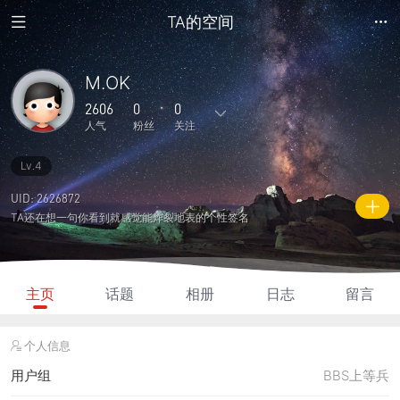
TA的空间
M.OK
2606
0
0
人气
粉丝
关注
Lv.4
27
1
0
0
0
主题
回复
日志
相册
好友
UID: 2626872
TA还在想一句你看到就感觉能炸裂地表的个性签名
0
0
0
2606
885
粉丝
关注
说说
人气
积分
主页
话题
相册
日志
留言
个人信息
用户组
BBS上等兵