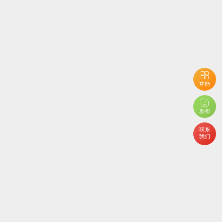
功能
用户开启了隐私设置，您不能查看当前内容
发布
联系
我们