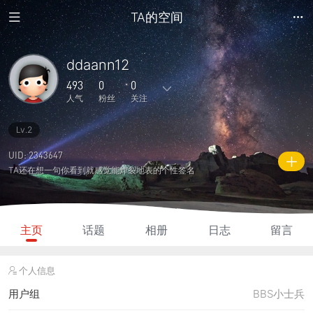
TA的空间
ddaann12
493
0
0
人气
粉丝
关注
Lv.2
5
0
0
0
0
主题
回复
日志
相册
好友
UID: 2343647
TA还在想一句你看到就感觉能炸裂地表的个性签名
0
0
0
493
130
粉丝
关注
说说
人气
积分
主页
话题
相册
日志
留言
个人信息
用户组
BBS小士兵