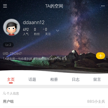
TA的空间
ddaann12
492
0
0
人气
粉丝
关注
Lv.2
5
0
0
0
0
主题
回复
日志
相册
好友
UID: 2343647
TA还在想一句你看到就感觉能炸裂地表的个性签名
0
0
0
492
130
粉丝
关注
说说
人气
积分
主页
话题
相册
日志
留言
个人信息
用户组
BBS小士兵