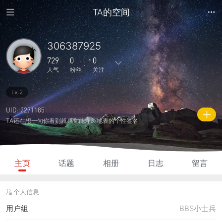
TA的空间
306387925
729
0
0
人气
粉丝
关注
Lv.2
5
5
0
0
0
主题
回复
日志
相册
好友
UID: 2271185
TA还在想一句你看到就感觉能炸裂地表的个性签名
0
0
0
729
100
粉丝
关注
说说
人气
积分
主页
话题
相册
日志
留言
个人信息
用户组
BBS小士兵