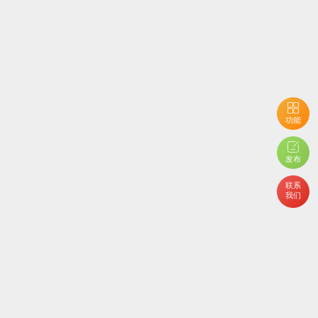
功能
用户开启了隐私设置，您不能查看当前内容
发布
联系
我们