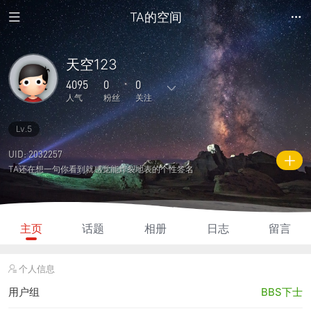
TA的空间
天空123
4095
0
0
人气
粉丝
关注
Lv.5
67
192
0
0
0
主题
回复
日志
相册
好友
UID: 2032257
TA还在想一句你看到就感觉能炸裂地表的个性签名
0
0
0
4095
1490
粉丝
关注
说说
人气
积分
主页
话题
相册
日志
留言
个人信息
用户组
BBS下士