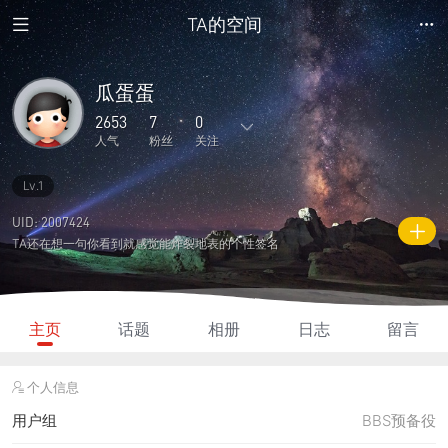
TA的空间
瓜蛋蛋
2653
7
0
人气
粉丝
关注
Lv.1
2
7
0
0
0
主题
回复
日志
相册
好友
UID: 2007424
TA还在想一句你看到就感觉能炸裂地表的个性签名
7
0
0
2653
55
粉丝
关注
说说
人气
积分
主页
话题
相册
日志
留言
个人信息
用户组
BBS预备役