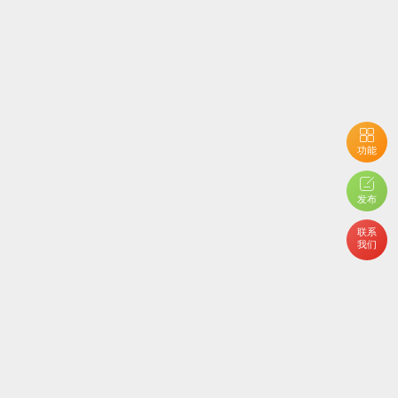
功能
用户开启了隐私设置，您不能查看当前内容
发布
联系
我们