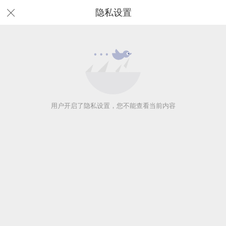
隐私设置
用户开启了隐私设置，您不能查看当前内容
用户开启了隐私设置，您不能查看当前内容