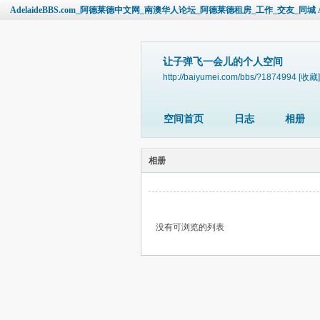
AdelaideBBS.com_阿德莱德中文网_南澳华人论坛_阿德莱德租房_工作_交友_同城 Ade
让子弹飞一会儿的个人空间
http://baiyumei.com/bbs/?1874994
[收藏]
空间首页
日志
相册
相册
没有可浏览的列表