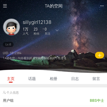
TA的空间
sillygirl12138
1万
23
0
人气
粉丝
关注
Lv.6
64
1364
0
1
0
主题
回复
日志
相册
好友
UID: 1812384
TA还在想一句你看到就感觉能炸裂地表的个性签名
23
0
0
1万
2180
粉丝
关注
说说
人气
积分
主页
话题
相册
日志
留言
个人信息
用户组
BBS中士